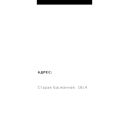
АДРЕС:
Старая Басманная, 18с4